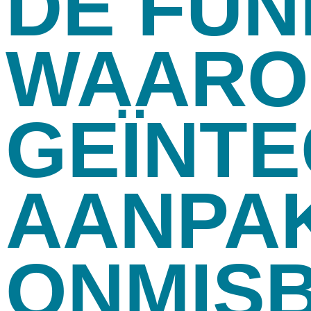
DE FU
WAARO
GEÏNT
AANPA
ONMISB